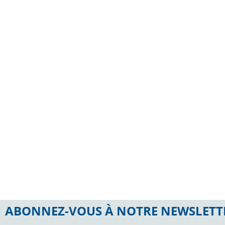
Solutions embarquées, contrôle
Gest
des infrastructures, systèmes de
op
signalisation.
Ferroviaire
En savoir +
ABONNEZ-VOUS À NOTRE NEWSLETT