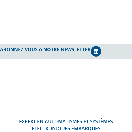
robustes, adaptés
le transport et la
aux environnements
sécurité de sites
Défense
Industrie
extrêmes et sécurisés
critiques depuis 35
contre les
ans.
cyberattaques.
En savoir +
En savoir +
ABONNEZ-VOUS À NOTRE NEWSLETTER
EXPERT EN AUTOMATISMES ET SYSTÈMES
ÉLECTRONIQUES EMBARQUÉS