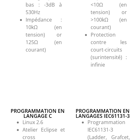
bas : -3dB à
<10Ω (en
530Hz
tension) or
Impédance :
>100kΩ (en
10kΩ (en
courant)
tension) or
Protection
125Ω (en
contre les
courant)
court-circuits
(surintensité) :
infinie
PROGRAMMATION EN
PROGRAMMATION EN
LANGAGE C
LANGAGES IEC61131-3
Linux 2.6
Programmation
Atelier Eclipse et
IEC61131-3
cross
(Ladder, Grafcet,