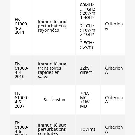
80MHz
… 1GHz
: 20V/m
1.4GHz
EN
Immunité aux
…
61000-
Criterion
perturbations
2.1GHz
4-3
A
rayonnées
: 10V/m
2011
2.1GHz
…
2.5GHz
: 5V/m
EN
Immunité aux
61000-
transitoires
±2kV
Criterion
4-4
rapides en
direct
A
2010
salve
EN
±2kV
61000-
MC
Criterion
Surtension
4-5
±1kV
A
2007
MD
EN
Immunité aux
61000-
Criterion
perturbations
10Vrms
4-6
A
conduites