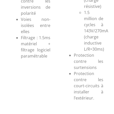
(charge
contre les
résistive)
inversions de
1.5
polarité
million de
Voies non-
cycles à
isolées entre
143V/270mA
elles
(charge
Filtrage : 1.5ms
inductive
matériel +
L/R=30ms)
filtrage logiciel
Protection
paramétrable
contre les
surtensions
Protection
contre les
court-circuits à
installer à
l’extérieur.