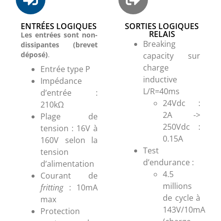
ENTRÉES LOGIQUES
SORTIES LOGIQUES
RELAIS
Les entrées sont non-
Breaking
dissipantes (brevet
déposé)
.
capacity sur
charge
Entrée type P
inductive
Impédance
L/R=40ms
d’entrée :
24Vdc :
210kΩ
2A ->
Plage de
250Vdc :
tension : 16V à
0.15A
160V selon la
Test
tension
d’endurance :
d’alimentation
4.5
Courant de
millions
fritting
: 10mA
de cycle à
max
143V/10mA
Protection