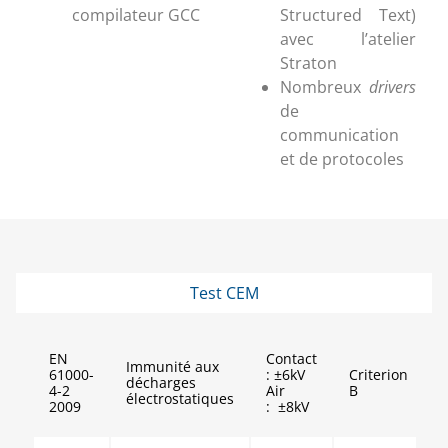
compilateur GCC
Structured Text)
avec l’atelier
Straton
Nombreux
drivers
de
communication
et de protocoles
Test CEM
EN
Contact
Immunité aux
61000-
: ±6kV
Criterion
décharges
4-2
Air
B
électrostatiques
2009
: ±8kV